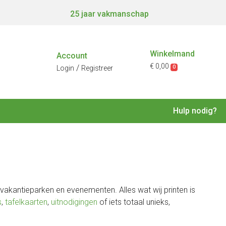
25 jaar vakmanschap
Winkelmand
Account
€ 0,00
/
0
Login
Registreer
Hulp nodig?
vakantieparken en evenementen. Alles wat wij printen is
s
,
tafelkaarten
,
uitnodigingen
of iets totaal unieks,