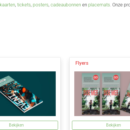
kaarten
,
tickets
,
posters
,
cadeaubonnen
en
placemats
. Onze pr
Flyers
Bekijken
Bekijken