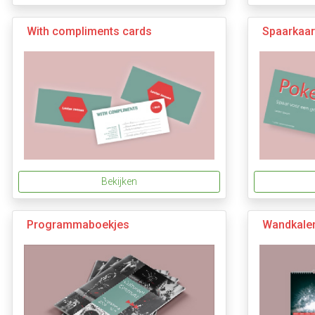
With compliments cards
Spaarkaar
Bekijken
Programmaboekjes
Wandkale