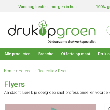
Vandaag besteld, morgen in huis
100% ge
Alle producten
Branche
Offerte op maat
Druk o
Home
>
Horeca en Recreatie
>
Flyers
Flyers
Aandacht! Bereik je doelgroep snel, professioneel en voordeli