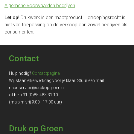
Algemene voorwaarden bedrijven
Let op!
Drukwerk is een maatproduct. Herroepingsrecht is
niet van toepassing op de verkoop aan zowel bedrijven als
consumenten.
Contact
Hulp nodig?
Contactpagina
Wij staan elke werkdag voor je klaar! Stuur een mail
naar
service@drukopgroen.nl
of bel
+31 (0)85 483 31 10
(ma t/m vrij 9:00 - 17:00 uur)
Druk op Groen