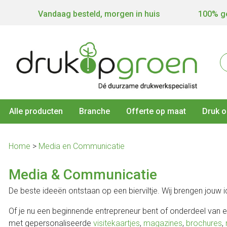
Vandaag besteld, morgen in huis
100% ge
Alle producten
Branche
Offerte op maat
Druk o
Home
>
Media en Communicatie
Media & Communicatie
De beste ideeën ontstaan op een bierviltje. Wij brengen jouw i
Of je nu een beginnende entrepreneur bent of onderdeel van een
met gepersonaliseerde
visitekaartjes
,
magazines
,
brochures
,