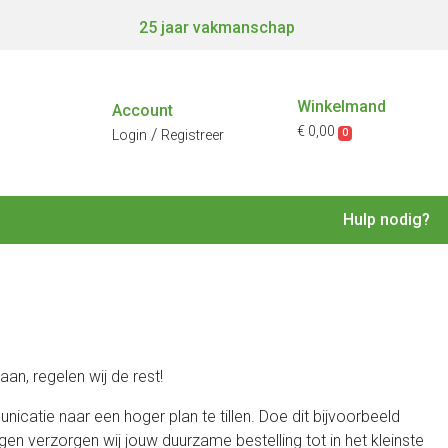
25 jaar vakmanschap
Winkelmand
Account
€ 0,00
/
0
Login
Registreer
Hulp nodig?
an, regelen wij de rest!
icatie naar een hoger plan te tillen. Doe dit bijvoorbeeld
en verzorgen wij jouw duurzame bestelling tot in het kleinste