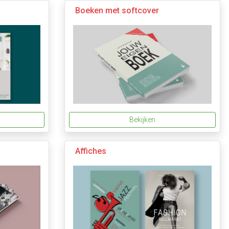
Boeken met softcover
Bekijken
Affiches