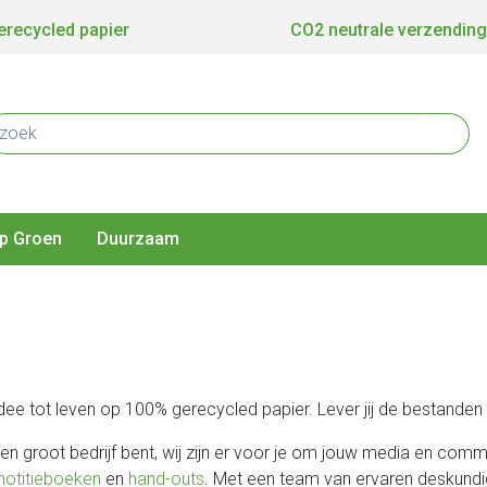
recycled papier
CO2 neutrale verzending
p Groen
Duurzaam
dee tot leven op 100% gerecycled papier. Lever jij de bestanden a
 groot bedrijf bent, wij zijn er voor je om jouw media en commun
notitieboeken
en
hand-outs
. Met een team van ervaren deskundig