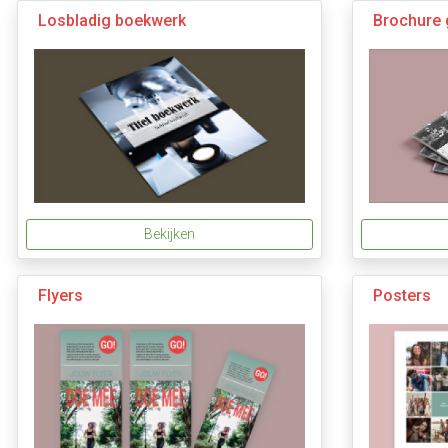
Losbladig boekwerk
Brochure 
Bekijken
Flyers
Posters