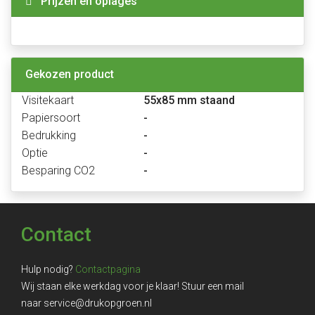
Prijzen en oplages
Gekozen product
Visitekaart
55x85 mm staand
Papiersoort
-
Bedrukking
-
Optie
-
Besparing CO2
-
Contact
Hulp nodig?
Contactpagina
Wij staan elke werkdag voor je klaar! Stuur een mail
naar
service@drukopgroen.nl