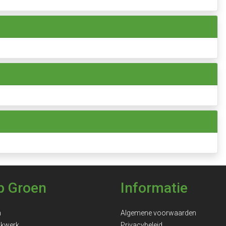
p Groen
Informatie
n
Algemene voorwaarden
ukwerk
Privacybeleid