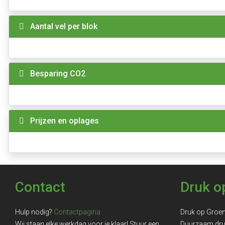
Aantal vel per blok
Besparing CO2
Prijzen en oplages
Contact
Druk o
Hulp nodig?
Contactpagina
Druk op Groe
Wij staan elke werkdag voor je klaar! Stuur een
Duurzaam dr