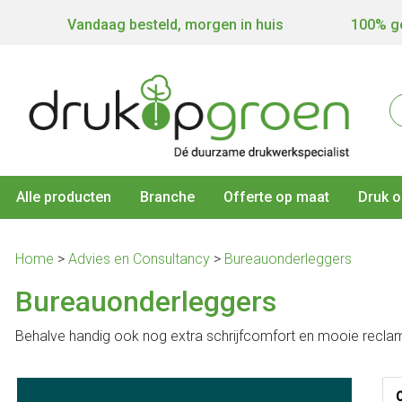
Vandaag besteld, morgen in huis
100% ge
Alle producten
Branche
Offerte op maat
Druk o
Home
>
Advies en Consultancy
>
Bureauonderleggers
Bureauonderleggers
Behalve handig ook nog extra schrijfcomfort en mooie reclame