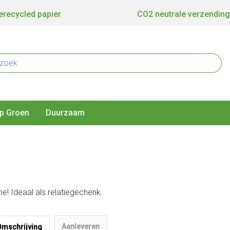
recycled papier
CO2 neutrale verzending
p Groen
Duurzaam
! Ideaal als relatiegechenk.
Aanleveren
Omschrijving