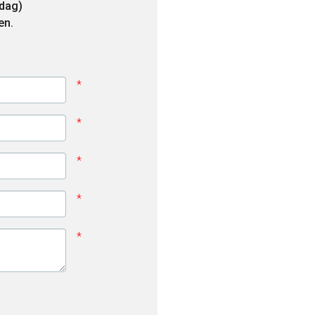
jdag)
en.