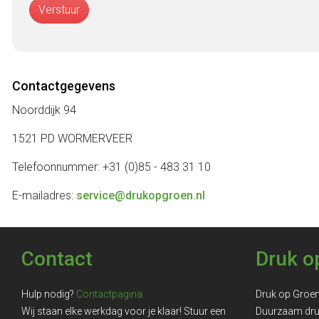
Verstuur
Contactgegevens
Noorddijk 94
1521 PD WORMERVEER
Telefoonnummer: +31 (0)85 - 483 31 10
E-mailadres:
service@drukopgroen.nl
Contact
Druk o
Hulp nodig?
Contactpagina
Druk op Groe
Wij staan elke werkdag voor je klaar! Stuur een
Duurzaam dr