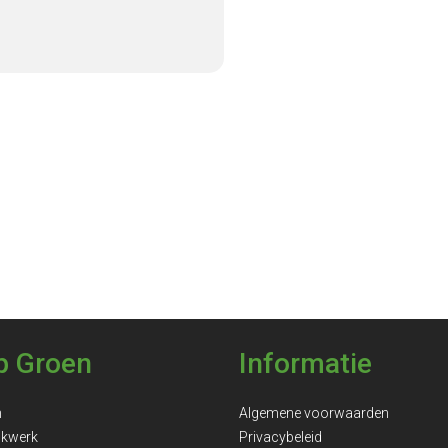
p Groen
Informatie
n
Algemene voorwaarden
ukwerk
Privacybeleid